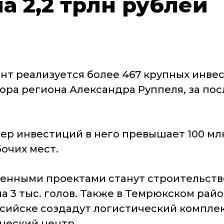
а 2,2 трлн рублей
нт реализуется более 467 крупных инве
тора региона Александра Руппеля, за пос
мер инвестиций в него превышает 100 мл
бочих мест.
енными проектами станут строительств
на 3 тыс. голов. Также в Темрюкском ра
сийске создадут логистический комплек
ческий центр.