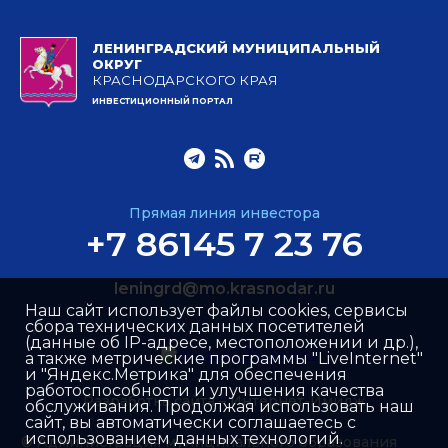
ЛЕНИНГРАДСКИЙ МУНИЦИПАЛЬНЫЙ
ОКРУГ
КРАСНОДАРСКОГО КРАЯ
ИНВЕСТИЦИОННЫЙ ПОРТАЛ
Прямая линия инвестора
+7 86145 7 23 76
leningrd@mo.krasnodar.ru
Наш сайт использует файлы cookies, сервисы
сбора технических данных посетителей
(данные об IP-адресе, местоположении и др.),
а также метрические программы "LiveInternet"
и "Яндекс.Метрика" для обеспечения
работоспособности и улучшения качества
Разработка сайта –
Интернет-Имидж
обслуживания. Продолжая использовать наш
сайт, вы автоматически соглашаетесь с
использованием данных технологий.
© Администрация муниципального образования